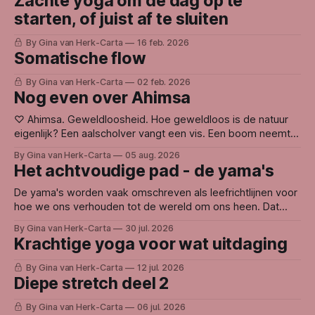
Zachte yoga om de dag op te
starten, of juist af te sluiten
By Gina van Herk-Carta
16 feb. 2026
Somatische flow
By Gina van Herk-Carta
02 feb. 2026
Nog even over Ahimsa
♡ Ahimsa. Geweldloosheid. Hoe geweldloos is de natuur
eigenlijk? Een aalscholver vangt een vis. Een boom neemt
licht weg bij een andere boom. Leven voedt zich met leven.
By Gina van Herk-Carta
05 aug. 2026
En toch voelt de natuur voor mij niet gewelddadig. Waarom?
Het achtvoudige pad - de yama's
Misschien omdat de natuur niet handelt vanuit haat, wraak
of ego. Ze doet
De yama's worden vaak omschreven als leefrichtlijnen voor
hoe we ons verhouden tot de wereld om ons heen. Dat
woord kan weerstand oproepen. Want wie bepaalt eigenlijk
By Gina van Herk-Carta
30 jul. 2026
hoe we zouden moeten leven? Voor mij gaat het niet over
Krachtige yoga voor wat uitdaging
regels, maar over oorzaak en gevolg. Binnen de
yogafilosofie wordt
By Gina van Herk-Carta
12 jul. 2026
Diepe stretch deel 2
By Gina van Herk-Carta
06 jul. 2026