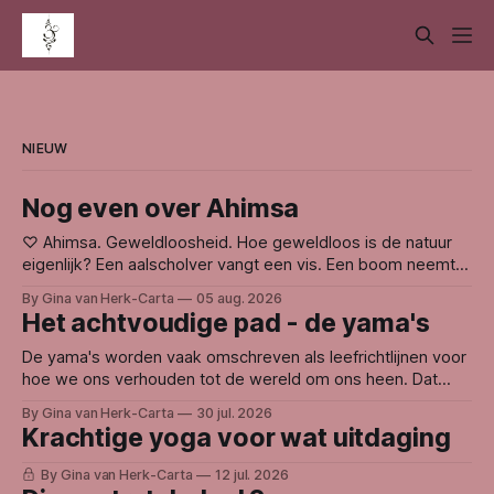
NIEUW
Nog even over Ahimsa
♡ Ahimsa. Geweldloosheid. Hoe geweldloos is de natuur
eigenlijk? Een aalscholver vangt een vis. Een boom neemt
licht weg bij een andere boom. Leven voedt zich met leven.
By Gina van Herk-Carta
05 aug. 2026
En toch voelt de natuur voor mij niet gewelddadig. Waarom?
Het achtvoudige pad - de yama's
Misschien omdat de natuur niet handelt vanuit haat, wraak
of ego. Ze doet
De yama's worden vaak omschreven als leefrichtlijnen voor
hoe we ons verhouden tot de wereld om ons heen. Dat
woord kan weerstand oproepen. Want wie bepaalt eigenlijk
By Gina van Herk-Carta
30 jul. 2026
hoe we zouden moeten leven? Voor mij gaat het niet over
Krachtige yoga voor wat uitdaging
regels, maar over oorzaak en gevolg. Binnen de
yogafilosofie wordt
By Gina van Herk-Carta
12 jul. 2026