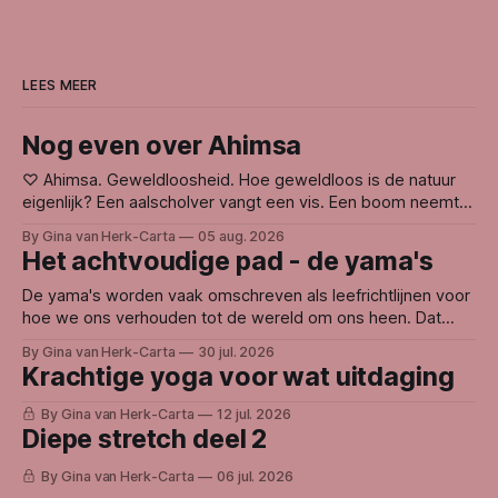
LEES MEER
Nog even over Ahimsa
♡ Ahimsa. Geweldloosheid. Hoe geweldloos is de natuur
eigenlijk? Een aalscholver vangt een vis. Een boom neemt
licht weg bij een andere boom. Leven voedt zich met leven.
By Gina van Herk-Carta
05 aug. 2026
En toch voelt de natuur voor mij niet gewelddadig. Waarom?
Het achtvoudige pad - de yama's
Misschien omdat de natuur niet handelt vanuit haat, wraak
of ego. Ze doet
De yama's worden vaak omschreven als leefrichtlijnen voor
hoe we ons verhouden tot de wereld om ons heen. Dat
woord kan weerstand oproepen. Want wie bepaalt eigenlijk
By Gina van Herk-Carta
30 jul. 2026
hoe we zouden moeten leven? Voor mij gaat het niet over
Krachtige yoga voor wat uitdaging
regels, maar over oorzaak en gevolg. Binnen de
yogafilosofie wordt
By Gina van Herk-Carta
12 jul. 2026
Diepe stretch deel 2
By Gina van Herk-Carta
06 jul. 2026