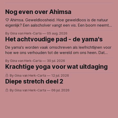
Nog even over Ahimsa
♡ Ahimsa. Geweldloosheid. Hoe geweldloos is de natuur
eigenlijk? Een aalscholver vangt een vis. Een boom neemt
licht weg bij een andere boom. Leven voedt zich met leven.
By Gina van Herk-Carta
05 aug. 2026
En toch voelt de natuur voor mij niet gewelddadig. Waarom?
Het achtvoudige pad - de yama's
Misschien omdat de natuur niet handelt vanuit haat, wraak
of ego. Ze doet
De yama's worden vaak omschreven als leefrichtlijnen voor
hoe we ons verhouden tot de wereld om ons heen. Dat
woord kan weerstand oproepen. Want wie bepaalt eigenlijk
By Gina van Herk-Carta
30 jul. 2026
hoe we zouden moeten leven? Voor mij gaat het niet over
Krachtige yoga voor wat uitdaging
regels, maar over oorzaak en gevolg. Binnen de
yogafilosofie wordt
By Gina van Herk-Carta
12 jul. 2026
Diepe stretch deel 2
By Gina van Herk-Carta
06 jul. 2026