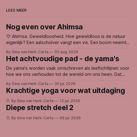
LEES MEER
Nog even over Ahimsa
♡ Ahimsa. Geweldloosheid. Hoe geweldloos is de natuur
eigenlijk? Een aalscholver vangt een vis. Een boom neemt
licht weg bij een andere boom. Leven voedt zich met leven.
By Gina van Herk-Carta
05 aug. 2026
En toch voelt de natuur voor mij niet gewelddadig. Waarom?
Het achtvoudige pad - de yama's
Misschien omdat de natuur niet handelt vanuit haat, wraak
of ego. Ze doet
De yama's worden vaak omschreven als leefrichtlijnen voor
hoe we ons verhouden tot de wereld om ons heen. Dat
woord kan weerstand oproepen. Want wie bepaalt eigenlijk
By Gina van Herk-Carta
30 jul. 2026
hoe we zouden moeten leven? Voor mij gaat het niet over
Krachtige yoga voor wat uitdaging
regels, maar over oorzaak en gevolg. Binnen de
yogafilosofie wordt
By Gina van Herk-Carta
12 jul. 2026
Diepe stretch deel 2
By Gina van Herk-Carta
06 jul. 2026